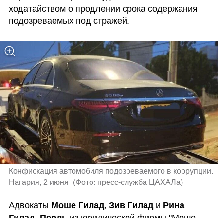
ходатайством о продлении срока содержания 
подозреваемых под стражей.
Конфискация автомобиля подозреваемого в коррупции. 
Нагария, 2 июня 
(
Фото: пресс-служба ЦАХАЛа
)
Адвокаты 
Моше Гилад
, 
Зив Гилад
 и 
Рина 
Гилад -Перль
 из юридической фирмы "Моше 