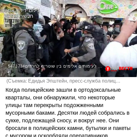
547373#סוכה מסכנת חיים פורקה אתמול בירושלים וגרמה לעימותים אלימים בין שוטרים לחרדים
(
Съемка: Едидья Эпштейн, пресс-служба полиции
)
Когда полицейские зашли в ортодоксальные 
кварталы, они обнаружили, что некоторые 
улицы там перекрыты подожженными 
мусорными баками. Десятки людей собрались в 
сукке, подлежащей сносу, и вокруг нее. Они 
бросали в полицейских камни, бутылки и пакеты 
с мусором и оскорбляли оперативников. 