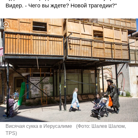
Видер. - Чего вы ждете? Новой трагедии?"
Висячая сукка в Иерусалиме  
(
Фото: Шалев Шалом, 
TPS
)