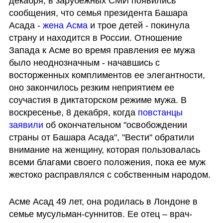
декабря, в зарубежных СМИ появились 
сообщения, что семья президента Башара 
Асада -
 жена Асма
 и трое детей - покинула 
страну и находится в России. Отношение 
Запада к Асме во время правления ее мужа 
было неоднозначным - начавшись с 
восторженных комплиментов ее элегантности, 
оно закончилось резким неприятием ее 
соучастия в диктаторском режиме мужа. В 
воскресенье, 8 декабря, когда
 повстанцы 
заявили 
об окончательном "освобождении 
страны от Башара Асада", "Вести" обратили 
внимание на женщину, которая пользовалась 
всеми благами своего положения, пока ее муж 
жестоко расправлялся с собственным народом. 
Асме Асад 49 лет, она родилась в Лондоне в 
семье мусульман-суннитов. Ее отец – врач-