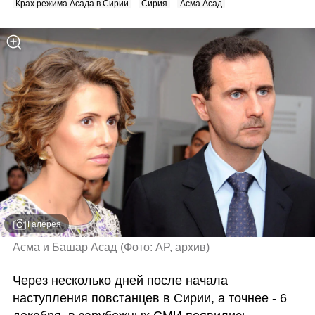
Крах режима Асада в Сирии
Сирия
Асма Асад
Галерея
Асма и Башар Асад
(
Фото: AP, архив
)
Через несколько дней после начала 
наступления повстанцев в Сирии, а точнее - 6 