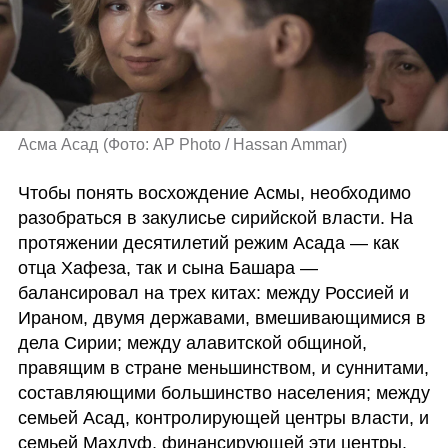
Асма Асад
(
Фото: AP Photo / Hassan Ammar
)
Чтобы понять восхождение Асмы, необходимо 
разобраться в закулисье сирийской власти. На 
протяжении десятилетий режим Асада — как 
отца Хафеза, так и сына Башара — 
балансировал на трех китах: между Россией и 
Ираном, двумя державами, вмешивающимися в 
дела Сирии; между алавитской общиной, 
правящим в стране меньшинством, и суннитами, 
составляющими большинство населения; между 
семьей Асад, контролирующей центры власти, и 
семьей Махлуф, финансирующей эти центры.