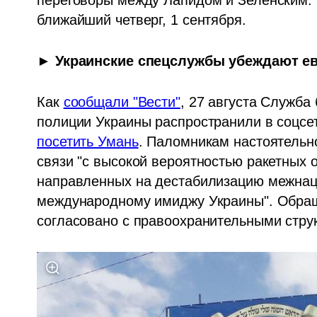
переговоры между Лапидом и Зеленским. 
ближайший четверг, 1 сентября.
► Украинские спецслужбы убеждают евр
Как 
сообщали "Вести"
, 27 августа Служба
полиции Украины распространили в соцсет
посетить Умань
. Паломникам настоятельно
связи "с высокой вероятностью ракетных о
направленных на дестабилизацию межнац
международному имиджу Украины". Обращ
согласовано с правоохранительными стру