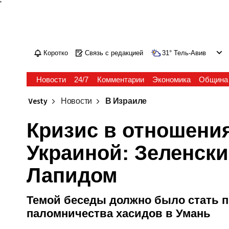
'
Коротко
Связь с редакцией
31
°
Тель-Авив
Новости
24/7
Комментарии
Экономика
Община
Vesty
Новости
В Израиле
Кризис в отношени
Украиной: Зеленски
Лапидом
Темой беседы должно было стать 
паломничества хасидов в Умань