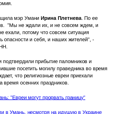
рмия.
бщила мэр Умани 
Ирина Плетнева
. По ее 
.  "Мы не ждали их, и не совсем ждем, и 
е ехали, потому что совсем ситуация 
 опасности и себя, и наших жителей", - 
НН.
 подтвердили прибытие паломников и 
шившие посетить могилу праведника во время 
дает, что религиозные евреи приехали 
на время осенних праздников.
нь: "Евреи могут прорвать границу"
и в Умань, несмотря на идущую в Украине 