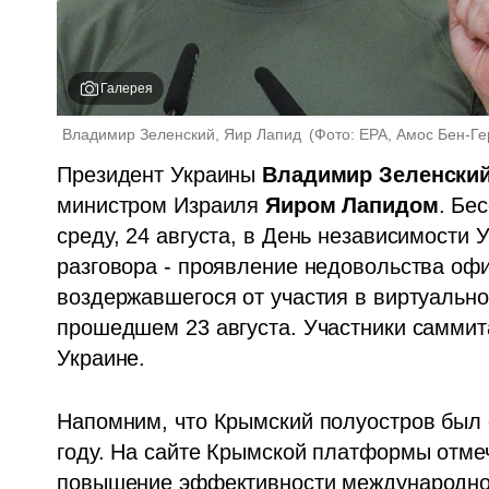
Галерея
Владимир Зеленский, Яир Лапид 
(
Фото: EPA, Амос Бен-Г
Президент Украины 
Владимир Зеленски
министром Израиля 
Яиром Лапидом
. Бе
среду, 24 августа, в День независимости 
разговора - проявление недовольства офи
воздержавшегося от участия в виртуальн
прошедшем 23 августа. Участники самми
Украине.
Напомним, что Крымский полуостров был о
году. На сайте Крымской платформы отмеч
повышение эффективности международног