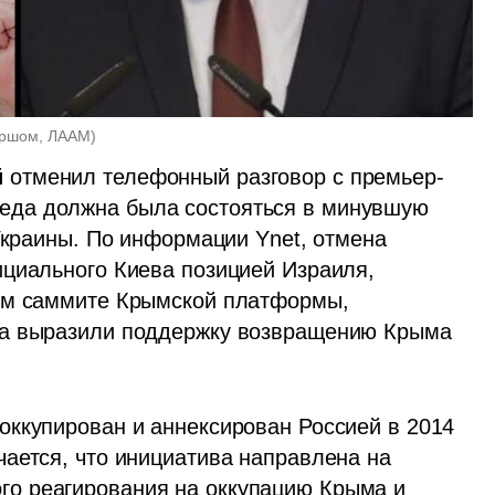
ершом, ЛААМ
)
й
 отменил телефонный разговор с премьер-
седа должна была состояться в минувшую 
Украины. По информации Ynet, отмена 
циального Киева позицией Израиля, 
ом саммите Крымской платформы, 
та выразили поддержку возвращению Крыма 
ккупирован и аннексирован Россией в 2014 
ается, что инициатива направлена на 
о реагирования на оккупацию Крыма и 