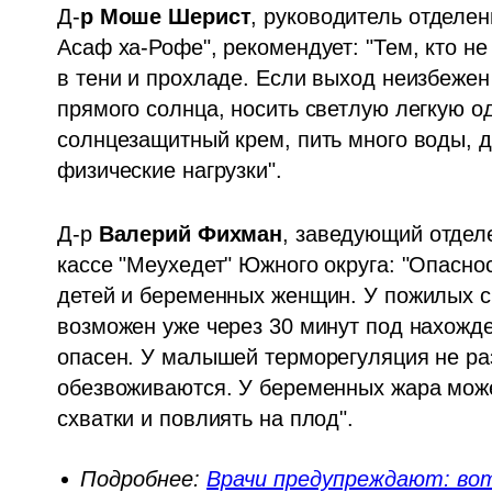
Д-
р Моше Шерист
, руководитель отделе
Асаф ха-Рофе", рекомендует: "Тем, кто не
в тени и прохладе. Если выход неизбежен 
прямого солнца, носить светлую легкую о
солнцезащитный крем, пить много воды, 
физические нагрузки".
Д-р
 Валерий Фихман
, заведующий отдел
кассе "Меухедет" Южного округа: "Опасно
детей и беременных женщин. У пожилых с
возможен уже через 30 минут под нахожде
опасен. У малышей терморегуляция не раз
обезвоживаются. У беременных жара може
схватки и повлиять на плод".
Подробнее:
Врачи предупреждают: во