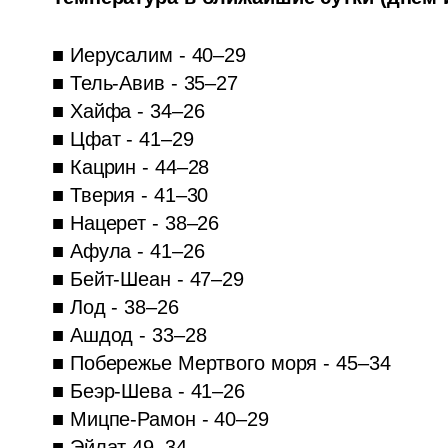
■ Иерусалим - 40–29

■ Тель-Авив - 35–27

■ Хайфа - 34–26

■ Цфат - 41–29

■ Кацрин - 44–28

■ Тверия - 41–30

■ Нацерет - 38–26

■ Афула - 41–26

■ Бейт-Шеан - 47–29

■ Лод - 38–26

■ Ашдод - 33–28

■ Побережье Мертвого моря - 45–34

■ Беэр-Шева - 41–26

■ Мицпе-Рамон - 40–29

■ Эйлат 49–34.