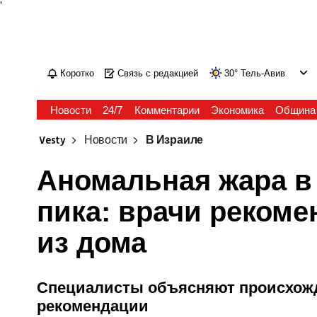
'
Коротко
Связь с редакцией
30
°
Тель-Авив
Новости
24/7
Комментарии
Экономика
Община
Vesty
Новости
В Израиле
Аномальная жара в
пика: врачи реком
из дома
Специалисты объясняют происхожд
рекомендации