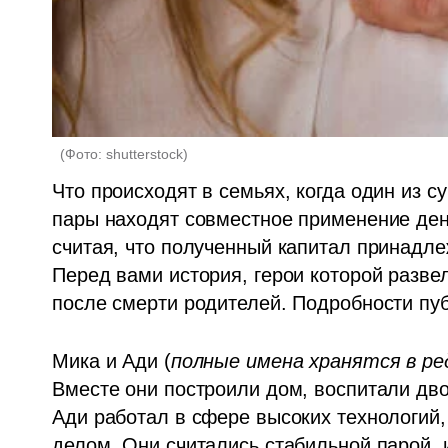
(
Фото: shutterstock
)
Что происходят в семьях, когда один из с
пары находят совместное применение день
считая, что полученный капитал принадле
Перед вами история, герои которой развел
после смерти родителей. Подробности пуб
Мика и Ади (
полные имена хранятся в ре
Вместе они построили дом, воспитали дво
Ади работал в сфере высоких технологий
делом. Они считались стабильной парой,