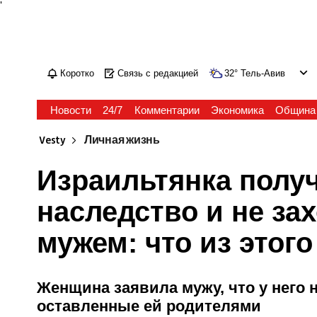
'
Коротко
Связь с редакцией
32
°
Тель-Авив
Новости
24/7
Комментарии
Экономика
Община
Vesty
Личная жизнь
Израильтянка полу
наследство и не за
мужем: что из этог
Женщина заявила мужу, что у него н
оставленные ей родителями