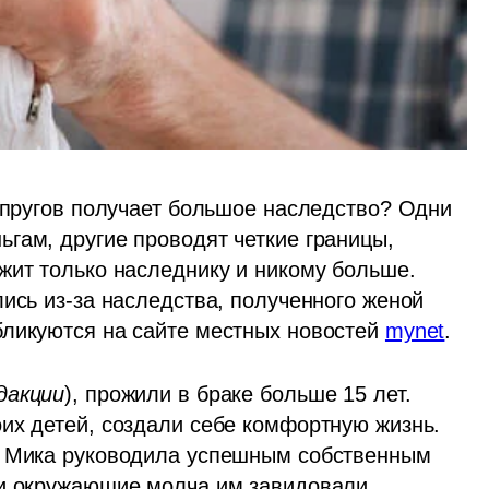
упругов получает большое наследство? Одни 
гам, другие проводят четкие границы, 
жит только наследнику и никому больше. 
ись из-за наследства, полученного женой 
ликуются на сайте местных новостей 
mynet
.
дакции
), прожили в браке больше 15 лет. 
их детей, создали себе комфортную жизнь. 
, Мика руководила успешным собственным 
 и окружающие молча им завидовали. 