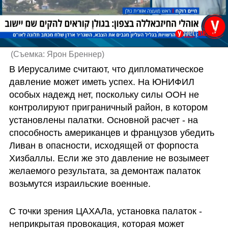
655071#ראש מועצה אזורית גולן: הפתרון לבעיית החיזבאללה - בנייה
(
Съемка: Ярон Бреннер
)
В Иерусалиме считают, что дипломатическое 
давление может иметь успех. На ЮНИФИЛ 
особых надежд нет, поскольку силы ООН не 
контролируют приграничный район, в котором 
установлены палатки. Основной расчет - на 
способность американцев и французов убедить 
Ливан в опасности, исходящей от форпоста 
Хизбаллы. Если же это давление не возымеет 
желаемого результата, за демонтаж палаток 
возьмутся израильские военные.
С точки зрения ЦАХАЛа, установка палаток - 
неприкрытая провокация, которая может 