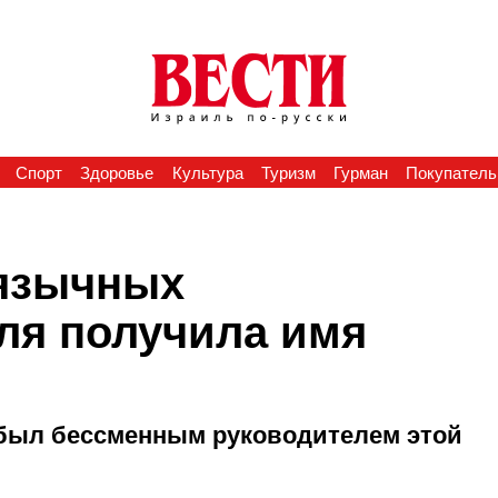
Спорт
Здоровье
Культура
Туризм
Гурман
Покупатель
оязычных
ля получила имя
н был бессменным руководителем этой