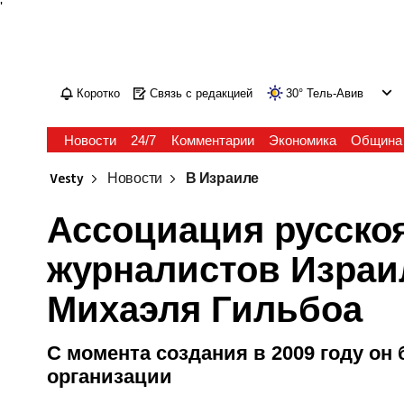
'
Коротко
Связь с редакцией
30
°
Тель-Авив
Новости
24/7
Комментарии
Экономика
Община
Vesty
Новости
В Израиле
Ассоциация русск
журналистов Израи
Михаэля Гильбоа
С момента создания в 2009 году о
организации