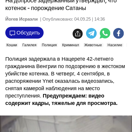
На допросе задержанный утверждал, что
котенок - порождение Сатаны
Йогев Исраэли
| Опубликовано:
04.09.25 | 14:36
Обсудить
Кошки
Галилея
Полиция
Криминал
Животные
Насилие
Ре
Полиция задержала в Нацерете 42-летнего 
гражданина Венгрии по подозрению в жестоком 
убийстве котенка. В четверг, 4 сентября, в 
распоряжении Ynet оказалась видеозапись, 
снятая камерой наблюдения на место 
преступления. 
Предупреждаем: видео 
содержит кадры, тяжелые для просмотра.