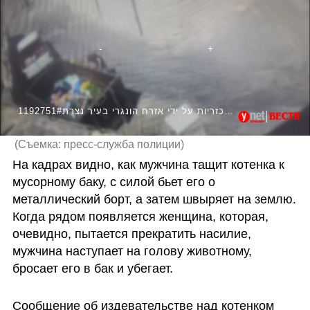
1192751#הריגת החתול באכזריות על ידי אזרח הונגרי בעיר נצרת
(
Съемка: пресс-служба полиции
)
На кадрах видно, как мужчина тащит котенка к 
мусорному баку, с силой бьет его о 
металлический борт, а затем швыряет на землю. 
Когда рядом появляется женщина, которая, 
очевидно, пытается прекратить насилие, 
мужчина наступает на голову животному, 
бросает его в бак и убегает.
Сообщение об издевательстве над котенком 