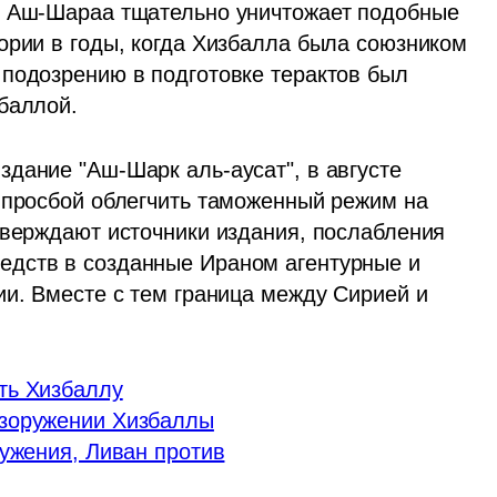
. Аш-Шараа тщательно уничтожает подобные 
ории в годы, когда Хизбалла была союзником 
подозрению в подготовке терактов был 
баллой.
дание "Аш-Шарк аль-аусат", в августе 
 просбой облегчить таможенный режим на 
тверждают источники издания, послабления 
дств в созданные Ираном агентурные и 
и. Вместе с тем граница между Сирией и 
ть Хизбаллу
азоружении Хизбаллы
ружения, Ливан против