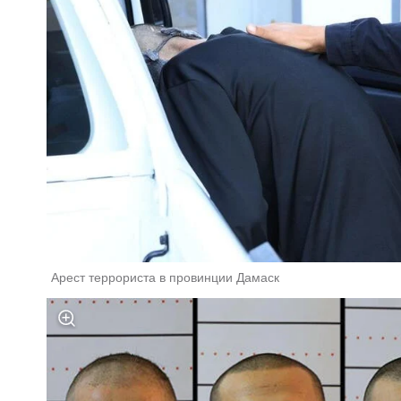
Арест террориста в провинции Дамаск 