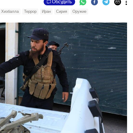
Обсудить
Хизбалла
Террор
Иран
Сирия
Оружие