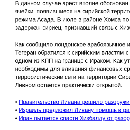
В данном случае арест вполне обоснован
ячейки, появившиеся на сирийской террит
режима Асада. В июле в районе Хомса по 
задержан сириец, признавший связь с Хиз
Как сообщило лондонское арабоязычное из
Тегеран обратился к сирийским властям с
одном из КПП на границе с Ираком. Как у
необходимы для вливания финансовых сре
террористические сети на территории Сири
Ливном остается практически открытой.
• 
Правительство Ливана решило разоружи
• 
Израиль предложил Ливану помощь в р
• 
Иран пытается спасти Хизбаллу от разо