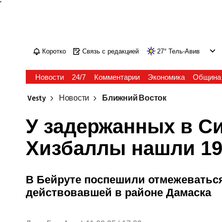
'
Коротко
Связь с редакцией
27
°
Тель-Авив
Новости
24/7
Комментарии
Экономика
Община
Vesty
Новости
Ближний Восток
У задержанных в С
Хизбаллы нашли 19 
В Бейруте поспешили отмежеваться
действовавшей в районе Дамаска