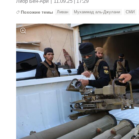
Лиор Бен-Ари
|
11.09.25 | 17:29
Похожие темы
Ливан
Мухаммад аль-Джулани
СМИ