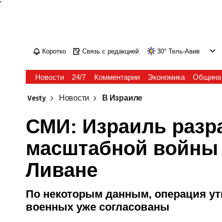
'
Коротко
Связь с редакцией
30
°
Тель-Авив
Новости
24/7
Комментарии
Экономика
Община
Vesty
Новости
В Израиле
СМИ: Израиль разр
масштабной войны 
Ливане
По некоторым данным, операция ут
военных уже согласованы