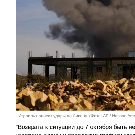
 Израиль наносит удары по Ливану 
(
Фото: AP / Hassan Am
"Возврата к ситуации до 7 октября быть н