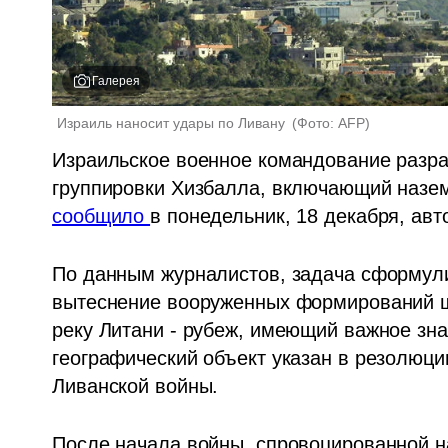
Галерея
Израиль наносит удары по Ливану 
(
Фото: AFP
)
Израильское военное командование разра
сообщило 
в понедельник, 18 декабря, авт
По данным журналистов, задача сформул
вытеснение вооруженных формирований ши
реку Литани - рубеж, имеющий важное зна
географический объект указан в резолюц
Ливанской войны.
После начала войны, спровоцированной 