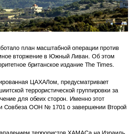
ботало план масштабной операции против 
группировки Хизбалла, включающий наземное вторжение в Южный Ливан. Об этом 
оритетное британское издание The Times.
ированная ЦАХАЛом, предусматривает 
итской террористической группировки за 
чение для обеих сторон. Именно этот 
ии Совбеза ООН № 1701 о завершении Второй 
нападением террористов ХАМАСа на Израиль 