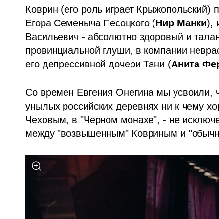
Коврин (его роль играет Крыжопольский) п
Егора Семеныча Песоцкого (
Нир Манки
),
Васильевич - абсолютно здоровый и талан
провинциальной глуши, в компании неврас
его депрессивной дочери Тани (
Анита Фе
Со времен Евгения Онегина мы усвоили, ч
унылых российских деревнях ни к чему хо
Чеховым, в "Черном монахе", - не исключе
между "возвышенным" Ковриным и "обычны