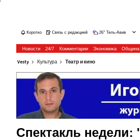
'
Коротко
Связь с редакцией
26
°
Тель-Авив
Новости
24/7
Комментарии
Экономика
Община
Vesty
Культура
Театр и кино
Спектакль недели: