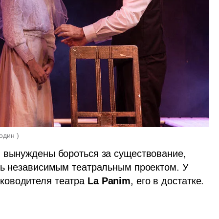
один 
)
 вынуждены бороться за существование,  
требуется особый кураж , чтобы руководить независимым театральным проектом. У 
уководителя театра 
La Panim
, его в достатке. 