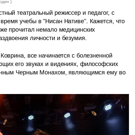
один 
)
естный театральный режиссер и педагог, с 
ремя учебы в "Нисан Нативе". Кажется, что 
оже прочитал немало медицинских 
аздвоения личности и безумия.
Коврина, все начинается с болезненной 
щих его звуках и видениях, философских 
венным Черным Монахом, являющимся ему во 