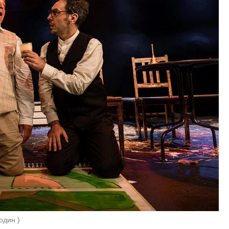
один 
)