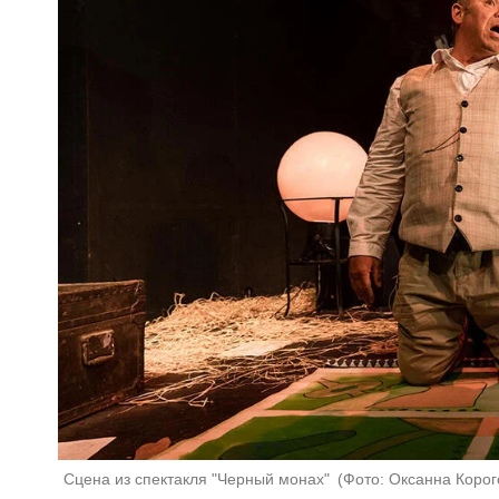
Сцена из спектакля "Черный монах" 
(
Фото: Оксанна Корог