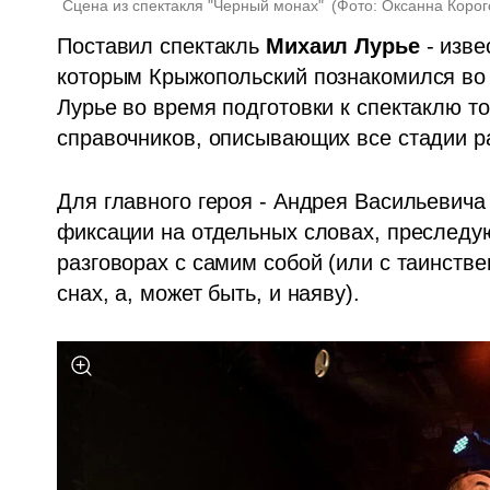
Сцена из спектакля "Черный монах" 
(
Фото: Оксанна Корог
Поставил спектакль 
Михаил Лурье
 - изв
которым Крыжопольский познакомился во в
Лурье во время подготовки к спектаклю т
справочников, описывающих все стадии р
Для главного героя - Андрея Васильевича 
фиксации на отдельных словах, преследую
разговорах с самим собой (или с таинст
снах, а, может быть, и наяву). 