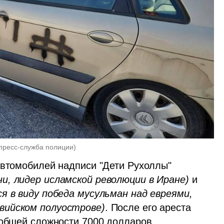
 пресс-служба полиции
)
Ки-Тов наносил на стены домов и кузова автомобилей надписи "Дети Рухоллы" 
и, лидер исламской революции в Иране) 
и 
я в виду победа мусульман над евреями, 
вийском полуострове)
. После его ареста 
 общей сложности 7000 долларов.