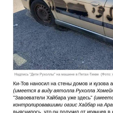
Надпись "Дети Рухоллы" на машине в Петах-Тикве 
(
Фото:
(имеется в виду аятолла Рухолла Хомейн
"Завоеватели Хайбара уже здесь" 
(имеетс
контролировавшими оазис Хайбар на Ара
выяснилось, что он получил от иранцев в