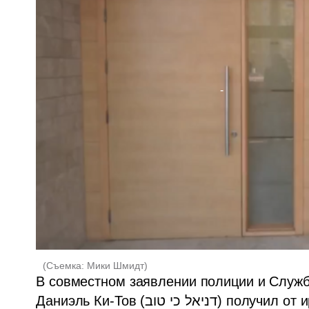
(
Съемка: Мики Шмидт
)
В совместном заявлении полиции и Службы
Даниэль Ки-Тов (דניאל כי טוב) получил от иранских кураторов задание 