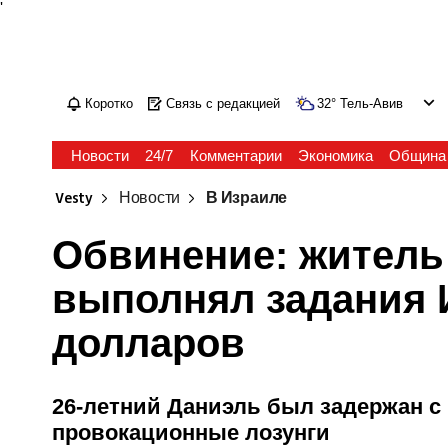
'
Коротко
Связь с редакцией
32
°
Тель-Авив
Новости
24/7
Комментарии
Экономика
Община
Vesty
Новости
В Израиле
Обвинение: житель
выполнял задания И
долларов
26-летний Даниэль был задержан с 
провокационные лозунги