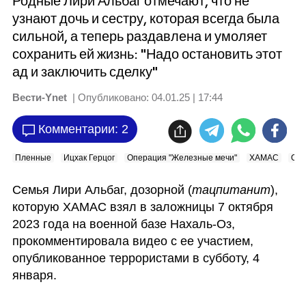
Родные Лири Альбаг отмечают, что не
узнают дочь и сестру, которая всегда была
сильной, а теперь раздавлена и умоляет
сохранить ей жизнь: "Надо остановить этот
ад и заключить сделку"
Вести-Ynet
| Опубликовано:
04.01.25 | 17:44
Комментарии: 2
Пленные
Ицхак Герцог
Операция "Железные мечи"
ХАМАС
Обм
Семья Лири Альбаг, дозорной (
тацпитанит
), 
которую ХАМАС взял в заложницы 7 октября 
2023 года на военной базе Нахаль-Оз, 
прокомментировала видео с ее участием, 
опубликованное террористами в субботу, 4 
января. 