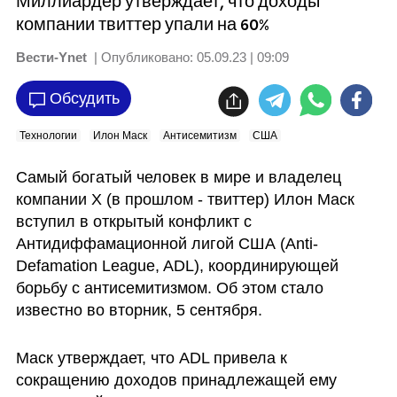
Миллиардер утверждает, что доходы
компании твиттер упали на 60%
Вести-Ynet
| Опубликовано:
05.09.23 | 09:09
Обсудить
Технологии
Илон Маск
Антисемитизм
США
Самый богатый человек в мире и владелец 
компании X (в прошлом - твиттер) Илон Маск 
вступил в открытый конфликт с 
Антидиффамационной лигой США (Anti-
Defamation League, ADL), координирующей 
борьбу с антисемитизмом. Об этом стало 
известно во вторник, 5 сентября. 
Маск утверждает, что ADL привела к 
сокращению доходов принадлежащей ему 