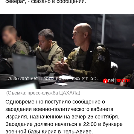
севера", - сказано в сообщении.
768577#מפקד פיקוד הצפון: "נכנסנו לשלב אחר במערכה, אנחנו צריכים להיות ערוכים חזק מאוד לכניסה לתמרון ולפעולה"
(
Съемка: пресс-служба ЦАХАЛа
)
Одновременно поступило сообщение о 
заседании военно-политического кабинета 
Израиля, назначенном на вечер 25 сентября. 
Заседание должно начаться в 22:00 в бункере 
военной базы Кирия в Тель-Авиве.