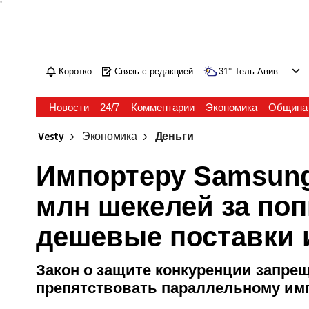
'
Коротко
Связь с редакцией
31
°
Тель-Авив
Новости
24/7
Комментарии
Экономика
Община
Vesty
Экономика
Деньги
Импортеру Samsung
млн шекелей за по
дешевые поставки 
Закон о защите конкуренции запр
препятствовать параллельному им