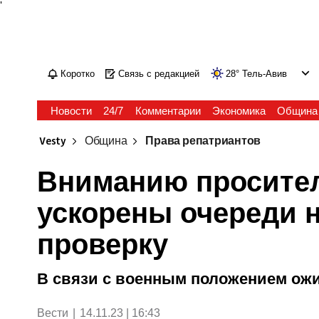
'
Коротко
Связь с редакцией
28
°
Тель-Авив
Новости
24/7
Комментарии
Экономика
Община
Vesty
Община
Права репатриантов
Вниманию просител
ускорены очереди 
проверку
В связи с военным положением ожид
Вести
|
14.11.23 | 16:43