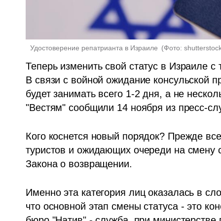
 Удостоверение репатрианта в Израиле 
(
Фото: shutterstoc
Теперь изменить свой статус в Израиле с т
В связи с войной ожидание консульской п
будет занимать всего 1-2 дня, а не нескол
"Вестям" сообщили 14 ноября из пресс-слу
Кого коснется новый порядок? Прежде всег
туристов и ожидающих очереди на смену с
Закона о возвращении. 
Именно эта категория лиц оказалась в сло
что основной этап смены статуса - это ко
бюро "Натив" - служба  при министерстве