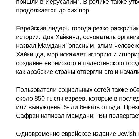
пришли в Иерусалим". В ролике также утв
продолжается до сих пор.
Еврейские лидеры города резко раскритик
истории. Дов Хайкинд, основатель органи
назвал Мамдани "опасным, злым человеко
Хайкинда, мэр искажает историю и игнорир
создание еврейского и палестинского госуд
как арабские страны отвергли его и начал
Пользователи социальных сетей также обв
около 850 тысяч евреев, которые в после
или вынуждены были бежать оттуда. През
Сафран написал Мамдани: "Вы подвергает
Одновременно еврейское издание Jewish I