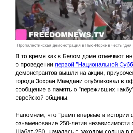
Пропалестинская демонстрация в Нью-Йорке в честь "дня
В то время как в Белом доме отмечают и
о проведении 
первой "Национальной Субб
демонстрантов вышли на акции, приурочен
города Зохран Мамдани опубликовал в оф
сообщение в память о "переживших накбу",
еврейской общины.
Напомним, что Трамп впервые в истории 
ознаменование 250-летия независимости 
Шабат-250, началась с заходом солнца в п