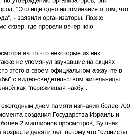
, по утверждению организаторов, они 
род. "Это еще одно напоминание о том, что 
а", - заявили организаторы. Позже 
мс-сквер, где провели вечернюю 
мотря на то что некоторые из них 
также не упомянул звучавшие на акциях 
то этого в своем официальном аккаунте в 
кбы" с видео-свидетельством жительницы 
нной как "пережившая накбу".
 ежегодным днем памяти изгнания более 700 
момента создания Государства Израиль и 
о более 2 миллионов просмотров, Бушнак 
 возрасте девяти лет, потому что "сионисты 