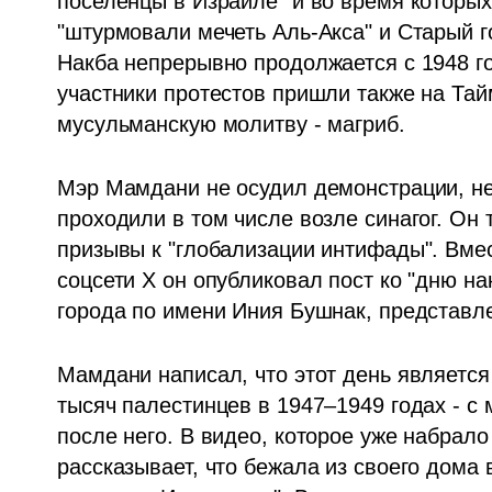
поселенцы в Израиле" и во время которых
"штурмовали мечеть Аль-Акса" и Старый го
Накба непрерывно продолжается с 1948 год
участники протестов пришли также на Тай
мусульманскую молитву - магриб.
Мэр Мамдани не осудил демонстрации, нес
проходили в том числе возле синагог. Он 
призывы к "глобализации интифады". Вмес
соцсети X он опубликовал пост ко "дню на
города по имени Иния Бушнак, представле
Мамдани написал, что этот день является
тысяч палестинцев в 1947–1949 годах - с 
после него. В видео, которое уже набрал
рассказывает, что бежала из своего дома в