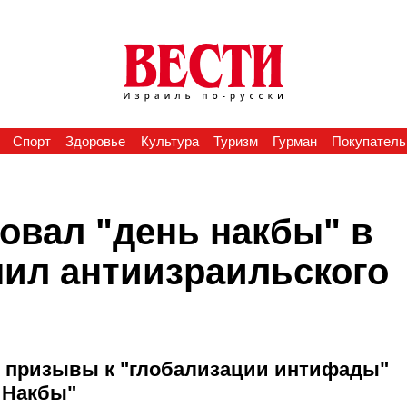
Спорт
Здоровье
Культура
Туризм
Гурман
Покупатель
овал "день накбы" в
чил антиизраильского
х призывы к "глобализации интифады"
 Накбы"