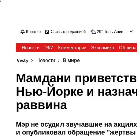
'
Коротко
Связь с редакцией
29
°
Тель-Авив
Новости
24/7
Комментарии
Экономика
Община
Vesty
Новости
В мире
Мамдани приветств
Нью-Йорке и назна
раввина
Мэр не осудил звучавшие на акция
и опубликовал обращение "жертвы