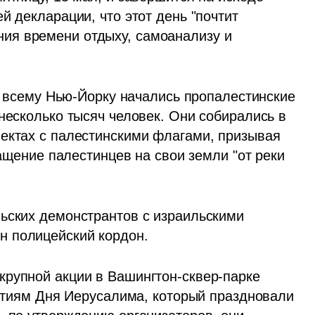
й декларации, что этот день "почтит 
я времени отдыху, самоанализу и 
по всему Нью-Йорку начались пропалестинские 
несколько тысяч человек. Они собирались в 
ектах с палестинскими флагами, призывая 
ращение палестинцев на свои земли "от реки 
ьских демонстрантов с израильскими 
н полицейский кордон.
рупной акции в Вашингтон-сквер-парке 
бытиям Дня Иерусалима, который праздновали 