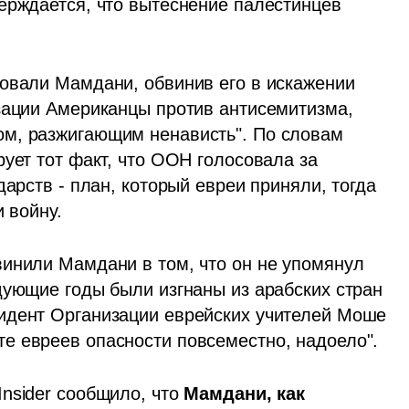
ерждается, что вытеснение палестинцев 
овали Мамдани, обвинив его в искажении 
зации Американцы против антисемитизма, 
м, разжигающим ненависть". По словам 
ует тот факт, что ООН голосовала за 
арств - план, который евреи приняли, тогда 
и войну.
инили Мамдани в том, что он не упомянул 
дующие годы были изгнаны из арабских стран 
идент Организации еврейских учителей Моше 
е евреев опасности повсеместно, надоело".
nsider сообщило, что 
Мамдани, как 