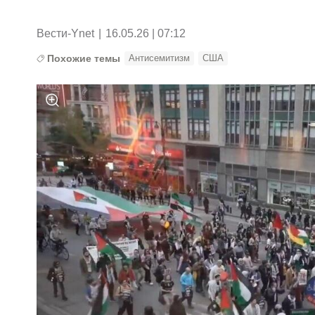
Вести-Ynet
|
16.05.26 | 07:12
Похожие темы
Антисемитизм
США