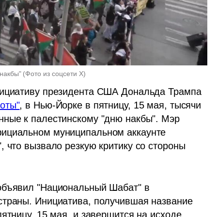
 накбы"
(
Фото из соцсети Х
)
нициативу президента США Дональда Трампа 
оты"
, в Нью-Йорке в пятницу, 15 мая, тысячи 
ные к палестинскому "дню накбы". Мэр 
ициальном муниципальном аккаунте 
 что вызвало резкую критику со стороны 
объявил "Национальный Шабат" в 
страны. Инициатива, получившая название 
ятницу, 15 мая, и завершится на исходе 