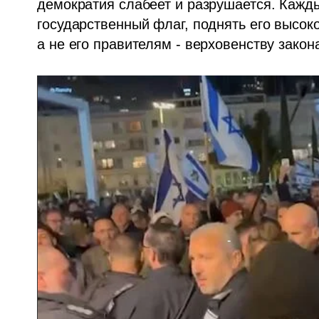
демократия слабеет и разрушается. Каждый
государственный флаг, поднять его высоко
а не его правителям - верховенству закона