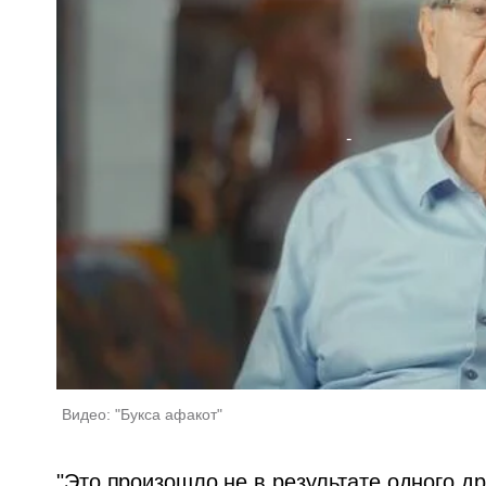
Видео: "Букса афакот"
"Это произошло не в результате одного др