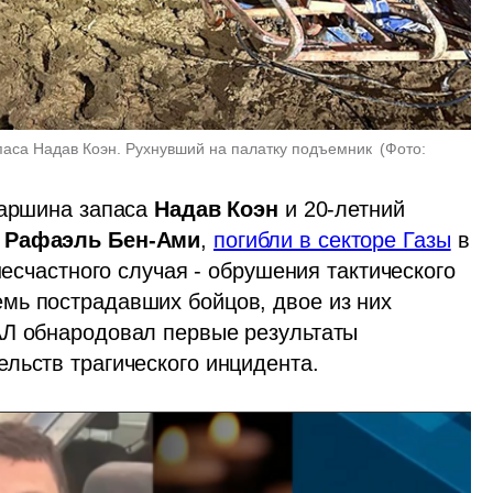
аса Надав Коэн. Рухнувший на палатку подъемник 
(
Фото: 
таршина запаса 
Надав Коэн
 и 20-летний 
 Рафаэль Бен-Ами
, 
погибли в секторе Газы
 в 
несчастного случая - обрушения тактического 
мь пострадавших бойцов, двое из них 
АЛ обнародовал первые результаты 
льств трагического инцидента.