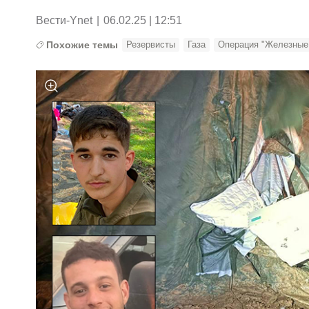
Вести-Ynet
|
06.02.25 | 12:51
Похожие темы
Резервисты
Газа
Операция "Железные