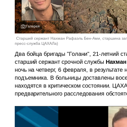
Галерея
Старший сержант Нахман Рафаэль Бен-Ами, старшина зап
пресс-служба ЦАХАЛа
)
Два бойца бригады "Голани", 21-летний с
старший сержант срочной службы 
Нахман
ночь на четверг, 6 февраля, в результате 
подъемника. В больницы доставлены восе
находятся в критическом состоянии. ЦАХ
предварительного расследования обстояте