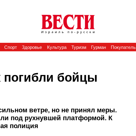
Спорт
Здоровье
Культура
Туризм
Гурман
Покупатель
ак погибли бойцы
ильном ветре, но не принял меры.
шли под рухнувшей платформой. К
ая полиция