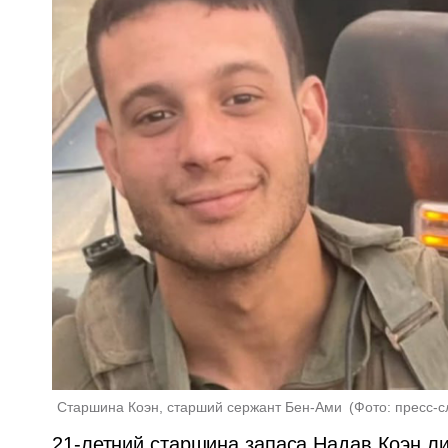
Старшина Коэн, старший сержант Бен-Ами 
(
Фото: пресс-
21-летний старшина запаса Надав Коэн ли