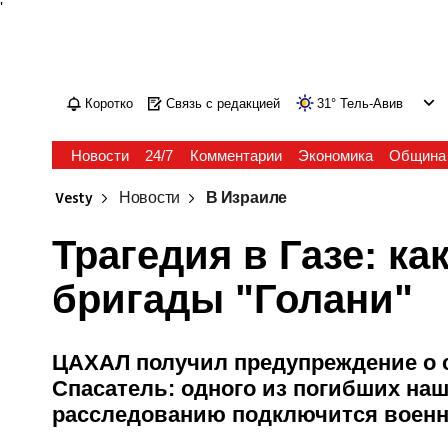
'
Коротко
Связь с редакцией
31
°
Тель-Авив
Новости
24/7
Комментарии
Экономика
Община
Vesty
Новости
В Израиле
Трагедия в Газе: к
бригады "Голани"
ЦАХАЛ получил предупреждение о с
Спасатель: одного из погибших на
расследованию подключится военн