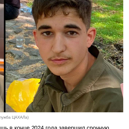
служба ЦАХАЛа
)
шь в конце 2024 года завершил срочную 