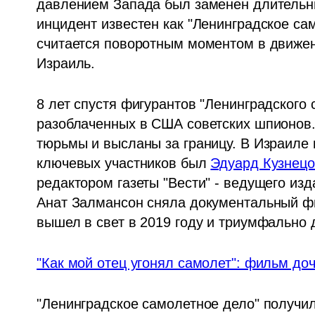
давлением Запада был заменен длительны
инцидент известен как "Ленинградское сам
считается поворотным моментом в движени
Израиль. 
8 лет спустя фигурантов "Ленинградского 
разоблаченных в США советских шпионов.
тюрьмы и высланы за границу. В Израиле и
ключевых участников был 
Эдуард Кузнецо
редактором газеты "Вести" - ведущего изд
Анат Залмансон сняла документальный фил
вышел в свет в 2019 году и триумфально 
"Как мой отец угонял самолет": фильм до
"Ленинградское самолетное дело" получи