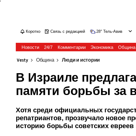
'
Коротко
Связь с редакцией
28
°
Тель-Авив
Новости
24/7
Комментарии
Экономика
Община
Vesty
Община
Люди и истории
В Израиле предлаг
памяти борьбы за 
Хотя среди официальных государст
репатриантов, прозвучало новое п
историю борьбы советских евреев 