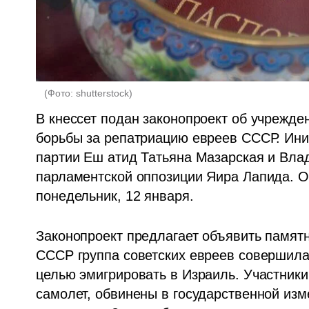
(
Фото: shutterstock
)
В кнессет подан законопроект об учрежде
борьбы за репатриацию евреев СССР. Иниц
партии Еш атид Татьяна Мазарская и Влад
парламентской оппозиции Яира Лапида. Об
понедельник, 12 января. 
Законопроект предлагает объявить памятны
СССР группа советских евреев совершила 
целью эмигрировать в Израиль. Участники
самолет, обвинены в государственной изме