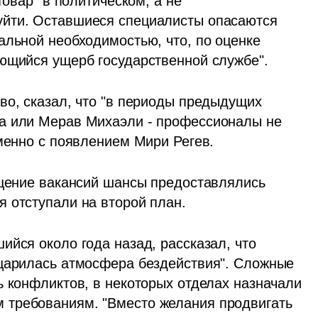
товар" в политическом, а не 
йти. Оставшиеся специалисты опасаются 
альной необходимостью, что, по оценке 
ающийся ущерб государственной службе".
во, сказал, что "в периоды предыдущих 
а или Мерав Михаэли - профессионалы не 
именно с появлением Мири Регев.
ещение вакансий шансы предоставлялись 
 отступали на второй план. 
йся около года назад, рассказал, что 
царилась атмосфера бездействия". Сложные 
 конфликтов, в некоторых отделах назначали 
требованиям. "Вместо желания продвигать 