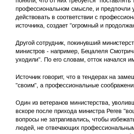
поняли, что от них требуется "поставлять 
профессиональном смысле, и предпочли у
действовать в соответствии с профессион
источника, создает "огромный и продолж
Другой сотрудник, покинувший министерст
министров - например, Бецалеля Смотрич
уходили". По его словам, отток начался 
Источник говорит, что в тендерах на зам
"своим", а профессиональные соображения
Один из ветеранов министерства, уволивши
вскоре после прихода министра Регев "во
вопросы не затрагивались, чтобы избежать
людей, не отвечающих профессиональным 