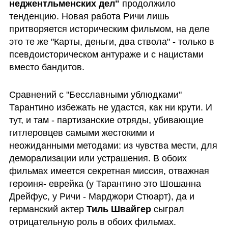
неджентльменских дел"
 продолжило 
тенденцию. Новая работа Ричи лишь 
притворяется историческим фильмом, на деле 
это те же "Карты, деньги, два ствола" - только в 
псевдоисторическом антураже и с нацистами 
вместо бандитов. 
Сравнений с "Бесславными ублюдками" 
Тарантино избежать не удастся, как ни крути. И 
тут, и там - партизанские отряды, убивающие 
гитлеровцев самыми жестокими и 
неожиданными методами: из чувства мести, для 
деморализации или устрашения. В обоих 
фильмах имеется секретная миссия, отважная 
героиня- еврейка (у Тарантино это Шошанна 
Дрейфус, у Ричи - Марджори Стюарт), да и 
германский актер 
Тиль Швайгер 
сыграл 
отрицательную роль в обоих фильмах. 