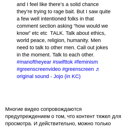
and I feel like there’s a solid chance 
they’re trying to rage bait. But I saw quite 
a few well intentioned folks in that 
comment section asking “how would we 
know” etc etc  TALK. Talk about ethics, 
world peace, religion, humanity. Men 
need to talk to other men. Call out jokes 
in the moment. Talk to each other.  
#manoftheyear
#swifttok
#feminism
#greenscreenvideo
#greenscreen
♬ 
original sound - Jojo (in KC)
Многие видео сопровождаются 
предупреждением о том, что контент тяжел для 
просмотра. И действительно, можно только 