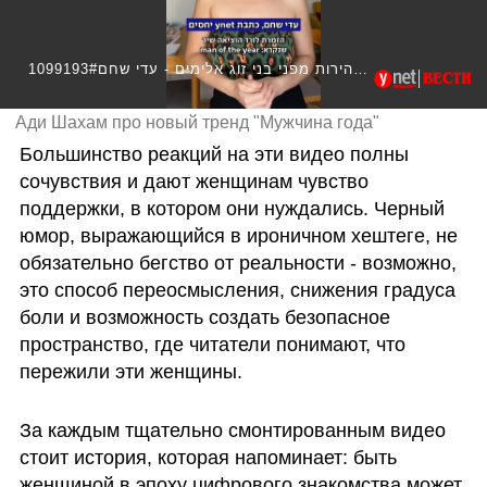
1099193#לצלילי הזמרת לורד: נשים מזהירות מפני בני זוג אלימים - עדי שחם
Ади Шахам про новый тренд "Мужчина года"
Большинство реакций на эти видео полны 
сочувствия и дают женщинам чувство 
поддержки, в котором они нуждались. Черный 
юмор, выражающийся в ироничном хештеге, не 
обязательно бегство от реальности - возможно, 
это способ переосмысления, снижения градуса 
боли и возможность создать безопасное 
пространство, где читатели понимают, что 
пережили эти женщины. 
За каждым тщательно смонтированным видео 
стоит история, которая напоминает: быть 
женщиной в эпоху цифрового знакомства может 