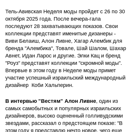
Тель-Авивская Неделя моды пройдет с 26 по 30 
октября 2025 года. После вечера-гала 
последуют 28 захватывающих показов. Свои 
коллекции представят именитые дизанеры - 
Виви Белаиш, Алон Ливне, Хагар Алембик для 
бренда "Алембика", Товале, Шай Шалом, Шахар 
Авнет, Идан Ларос и другие. Элки Кац и бренд 
"Роуз" представят коллекции "скромной моды". 
Впервые в этом году в Неделе моды примет 
участие успешный израильский международный 
дизайнер  Коби Хальперин.
В интервью "Вестям" Алон Ливне
, один из 
самых самобытных и популярных израильских 
дизайнеров, высоко оцененный голливудскими 
звездами, рассказал о предстоящем показе: "В 
этом году я представлю нечто новое, чего еще 