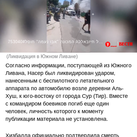
753040#מפקד יחידת "עזיז" של חיזבאללה המכונה "אבו נעמה" חוסל
(
Ликвидация в Южном Ливане
)
Согласно информации, поступающей из Южного 
Ливана, Насер был ликвидирован ударом, 
нанесенным с беспилотного летательного 
аппарата по автомобилю возле деревни Аль-
Хуш, к юго-востоку от города Сур (Тир). Вместе 
с командиром боевиков погиб еще один 
человек, личность которого к моменту 
публикации материала не установлена.
Хизбалла официально подтвердила смерть 