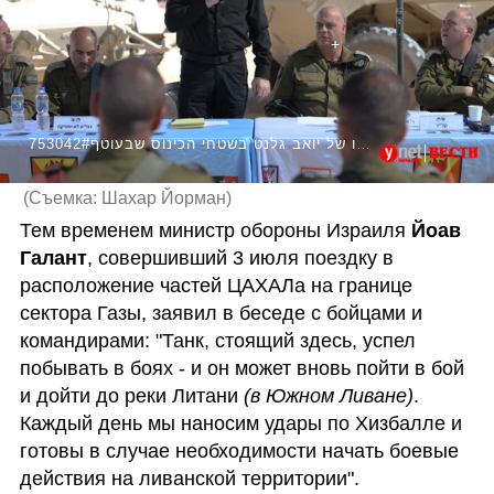
753042#דבריו של יואב גלנט בשטחי הכינוס שבעוטף
(
Съемка: Шахар Йорман
)
Тем временем министр обороны Израиля 
Йоав 
Галант
, совершивший 3 июля поездку в 
расположение частей ЦАХАЛа на границе 
сектора Газы, заявил в беседе с бойцами и 
командирами: "Танк, стоящий здесь, успел 
побывать в боях - и он может вновь пойти в бой 
и дойти до реки Литани 
(в Южном Ливане)
. 
Каждый день мы наносим удары по Хизбалле и 
готовы в случае необходимости начать боевые 
действия на ливанской территории".