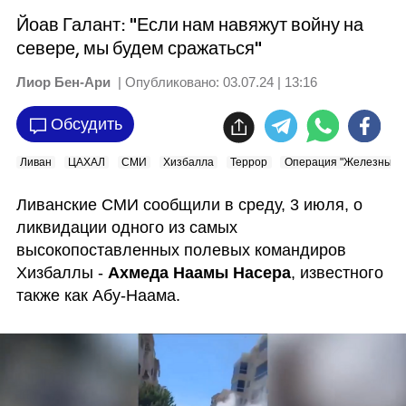
Йоав Галант: "Если нам навяжут войну на
севере, мы будем сражаться"
Лиор Бен-Ари
| Опубликовано:
03.07.24 | 13:16
Обсудить
Ливан
ЦАХАЛ
СМИ
Хизбалла
Террор
Операция "Железные м
Ливанские СМИ сообщили в среду, 3 июля, о 
ликвидации одного из самых 
высокопоставленных полевых командиров 
Хизбаллы - 
Ахмеда Наамы Насера
, известного 
также как Абу-Наама.