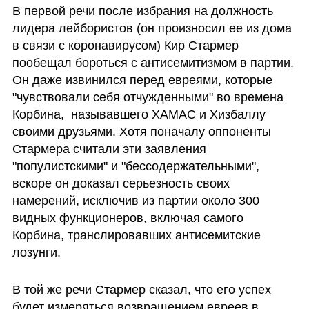
В первой речи после избрания на должность 
лидера лейбористов (он произносил ее из дома 
в связи с коронавирусом) Кир Стармер 
пообещал бороться с антисемитизмом в партии. 
Он даже извинился перед евреями, которые 
"чувствовали себя отчужденными" во времена 
Корбина,  называвшего ХАМАС и Хизбаллу 
своими друзьями. Хотя поначалу оппоненты 
Стармера считали эти заявления 
"популистскими" и "бессодержательными", 
вскоре он доказал серьезность своих 
намерений, исключив из партии около 300 
видных функционеров, включая самого 
Корбина, транслировавших антисемитские 
лозунги. 
В той же речи Стармер сказал, что его успех 
будет измеряться возвращением евреев в 