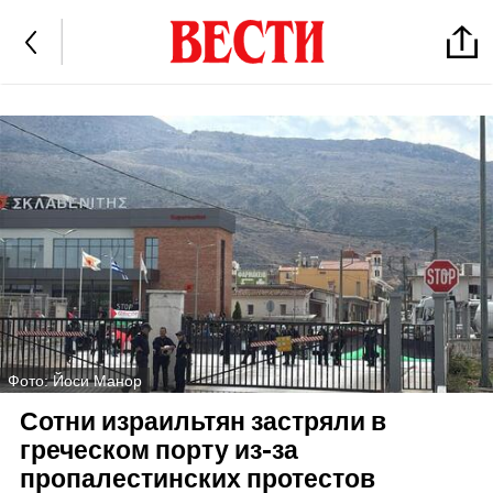
Фото: Йоси Манор
Сотни израильтян застряли в
греческом порту из-за
пропалестинских протестов