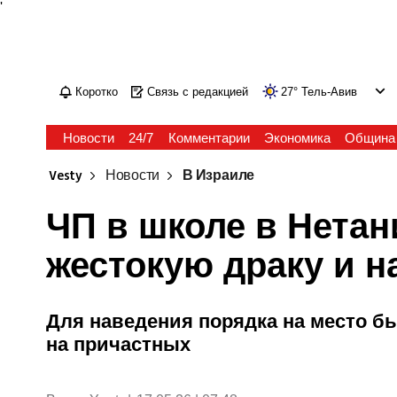
'
Коротко
Связь с редакцией
27
°
Тель-Авив
Новости
24/7
Комментарии
Экономика
Община
Vesty
Новости
В Израиле
ЧП в школе в Нетан
жестокую драку и н
Для наведения порядка на место б
на причастных