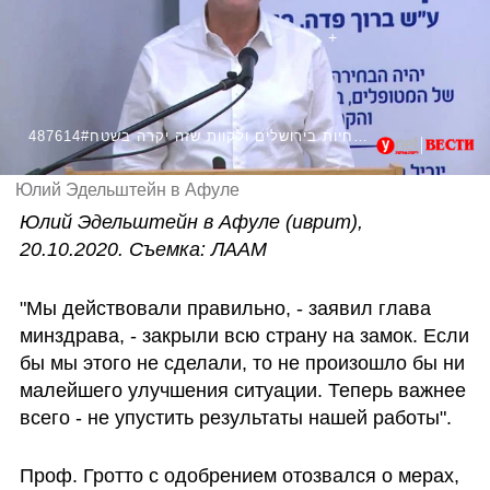
487614#שר הבריאות אדלשטיין: "אי אפשר רק לתת הנחיות בירושלים ולקוות שזה יקרה בשטח"
Юлий Эдельштейн в Афуле
Юлий Эдельштейн в Афуле (иврит), 
20.10.2020. Съемка: ЛААМ
"Мы действовали правильно, - заявил глава 
минздрава, - закрыли всю страну на замок. Если 
бы мы этого не сделали, то не произошло бы ни 
малейшего улучшения ситуации. Теперь важнее 
всего - не упустить результаты нашей работы".
Проф. Гротто с одобрением отозвался о мерах, 