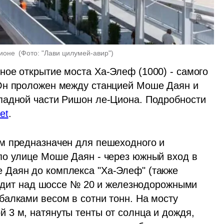
ионе 
(
Фото: "Лави цилумей-авир"
)
ое открытие моста Ха-Элеф (1000) - самого 
Он проложен между станцией Моше Даян и 
падной части Ришон ле-Циона. Подробности 
et
. 
м предназначен для пешеходного и 
о улице Моше Даян - через южный вход в 
Даян до комплекса "Ха-Элеф" (также 
ходит над шоссе № 20 и железнодорожными 
алками весом в сотни тонн. На мосту 
3 м, натянуты тенты от солнца и дождя, 