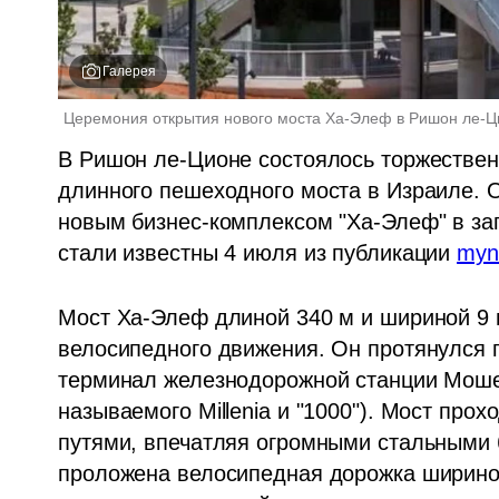
Галерея
Церемония открытия нового моста Ха-Элеф в Ришон ле-Ц
В Ришон ле-Ционе состоялось торжественн
длинного пешеходного моста в Израиле. 
новым бизнес-комплексом "Ха-Элеф" в за
стали известны 4 июля из публикации 
myn
Мост Ха-Элеф длиной 340 м и шириной 9 
велосипедного движения. Он протянулся п
терминал железнодорожной станции Моше 
называемого Millenia и "1000"). Мост про
путями, впечатляя огромными стальными б
проложена велосипедная дорожка шириной 