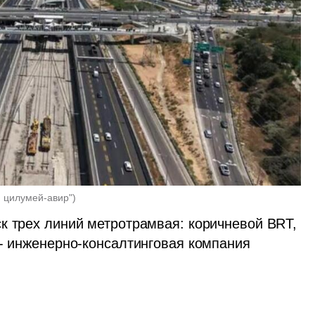
и цилумей-авир"
)
к трех линий метротрамвая: коричневой BRT, 
- инженерно-консалтинговая компания 