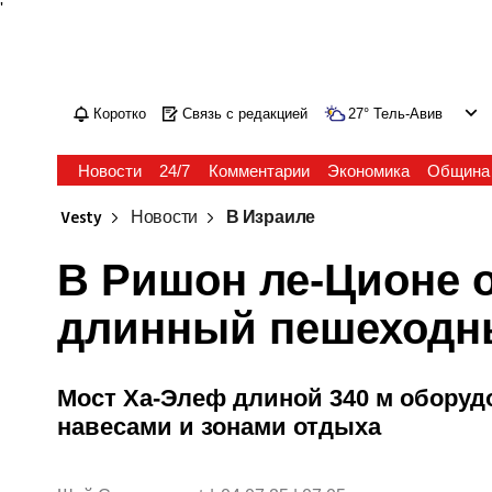
'
Коротко
Связь с редакцией
27
°
Тель-Авив
Новости
24/7
Комментарии
Экономика
Община
Vesty
Новости
В Израиле
В Ришон ле-Ционе 
длинный пешеходны
Мост Ха-Элеф длиной 340 м оборуд
навесами и зонами отдыха