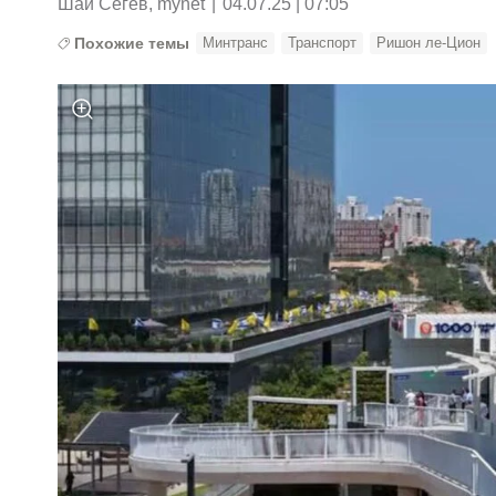
Шай Сегев, mynet
|
04.07.25 | 07:05
Похожие темы
Минтранс
Транспорт
Ришон ле-Цион