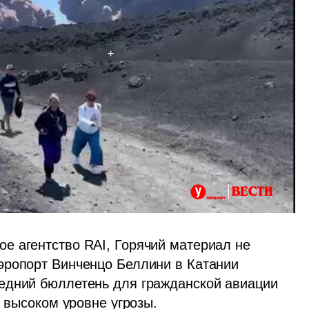
 агентство RAI, Горячий материал не 
эропорт Винченцо Беллини в Катании 
едний бюллетень для гражданской авиации 
м высоком уровне угрозы.