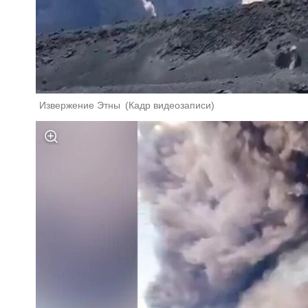
Извержение Этны 
(
Кадр видеозаписи
)