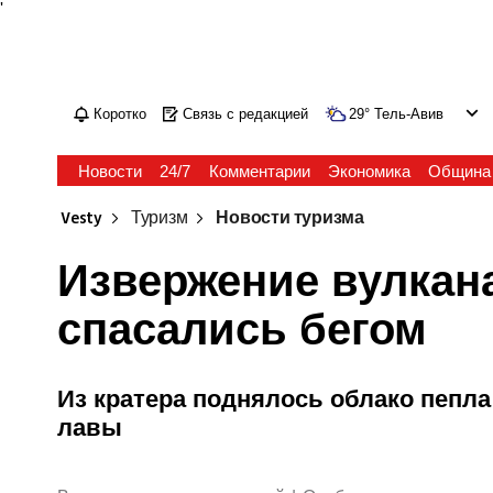
'
Коротко
Связь с редакцией
29
°
Тель-Авив
Новости
24/7
Комментарии
Экономика
Община
Vesty
Туризм
Новости туризма
Извержение вулкана
спасались бегом
Из кратера поднялось облако пепла
лавы