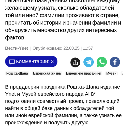
Гигантская база данных позволяет каждому
желающему узнать, сколько обладателей
той или иной фамилии проживают в стране,
прочитать об истории и значении фамилии и
обнаружить множество других интересных
фактов
Вести-Ynet
| Опубликовано:
22.09.25 | 11:57
Комментарии: 3
Рош ха-Шана
Еврейская жизнь
Еврейские праздники
Музеи
Изр
В преддверии праздника Рош ха-Шана издание 
Ynet и Музей еврейского народа АНУ 
подготовили совместный проект, позволяющий 
найти в общей базе данных обладателей той 
или иной еврейской фамилии, а также узнать ее 
происхождение и получить другую 