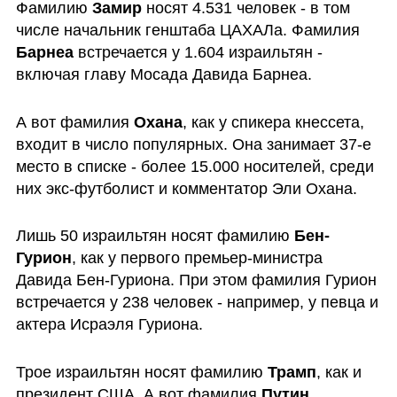
Фамилию 
Замир
 носят 4.531 человек - в том 
числе начальник генштаба ЦАХАЛа. Фамилия 
Барнеа
 встречается у 1.604 израильтян - 
включая главу Мосада Давида Барнеа.
А вот фамилия 
Охана
, как у спикера кнессета, 
входит в число популярных. Она занимает 37-е 
место в списке - более 15.000 носителей, среди 
них экс-футболист и комментатор Эли Охана.
Лишь 50 израильтян носят фамилию 
Бен-
Гурион
, как у первого премьер-министра  
Давида Бен-Гуриона. При этом фамилия Гурион 
встречается у 238 человек - например, у певца и 
актера Исраэля Гуриона.
Трое израильтян носят фамилию 
Трамп
, как и 
президент США. А вот фамилия 
Путин