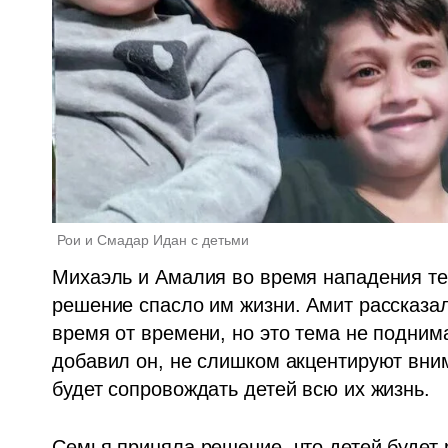
Рои и Смадар Идан с детьми 
Михаэль и Амалия во время нападения тер
решение спасло им жизни. Амит рассказал
время от времени, но это тема не подним
добавил он, не слишком акцентируют вним
будет сопровождать детей всю их жизнь.
Семья приняла решение, что детей будет р