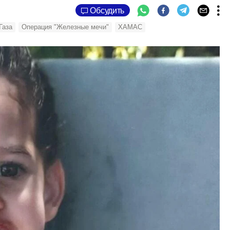
Обсудить
Газа
Операция "Железные мечи"
ХАМАС