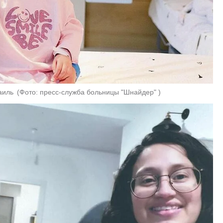
аиль 
(
Фото: пресс-служба больницы "Шнайдер" 
)