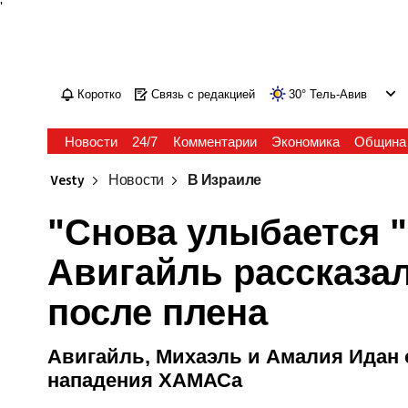
'
Коротко
Связь с редакцией
30
°
Тель-Авив
Новости
24/7
Комментарии
Экономика
Община
Vesty
Новости
В Израиле
"Снова улыбается "
Авигайль рассказа
после плена
Авигайль, Михаэль и Амалия Идан 
нападения ХАМАСа