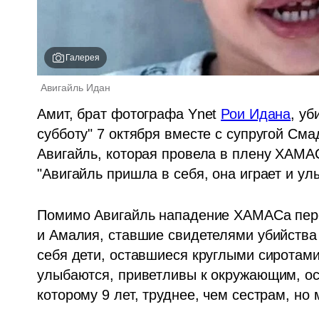
Галерея
Авигайль Идан 
Амит, брат фотографа Ynet 
Рои Идана
, у
субботу" 7 октября вместе с супругой Сма
Авигайль, которая провела в плену ХАМАС
"Авигайль пришла в себя, она играет и ул
Помимо Авигайль нападение ХАМАСа переж
и Амалия, ставшие свидетелями убийства р
себя дети, оставшиеся круглыми сиротами,
улыбаются, приветливы к окружающим, ос
которому 9 лет, труднее, чем сестрам, но