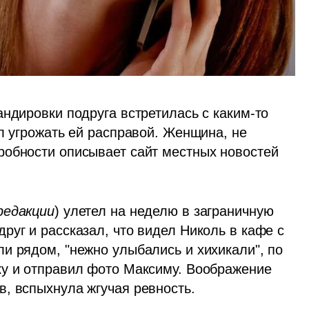
ндировки подруга встретилась с каким-то 
л угрожать ей расправой. Женщина, не 
задумываясь, обратилась в полицию. Подробности описывает сайт местных новостей 
редакции
) улетел на неделю в заграничную 
уг и рассказал, что видел Николь в кафе с 
и рядом, "нежно улыбались и хихикали", по 
у и отправил фото Максиму. Воображение 
, вспыхнула жгучая ревность.