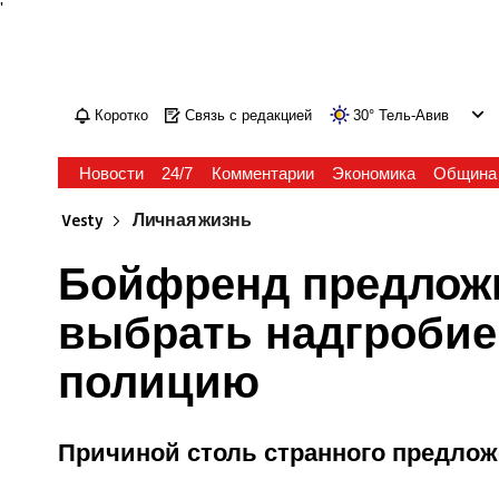
'
Коротко
Связь с редакцией
30
°
Тель-Авив
Новости
24/7
Комментарии
Экономика
Община
Vesty
Личная жизнь
Бойфренд предложи
выбрать надгробие,
полицию
Причиной столь странного предло