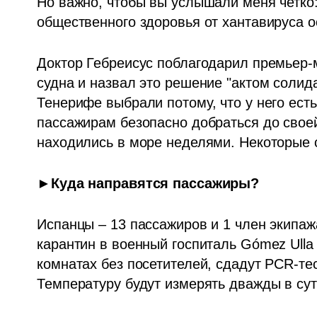
Но важно, чтобы вы услышали меня четко: 
общественного здоровья от хантавируса ос
Доктор Гебреисус поблагодарил премьер-
судна и назвал это решение "актом солида
Тенерифе выбрали потому, что у него ест
пассажирам безопасно добраться до своей 
находились в море неделями. Некоторые ск
►Куда направятся пассажиры?
Испанцы – 13 пассажиров и 1 член экипаж
карантин в военный госпиталь Gómez Ulla
комнатах без посетителей, сдадут PCR-тес
Температуру будут измерять дважды в сут