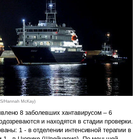
S/Hannah McKay
)
влено 8 заболевших хантавирусом – 6 
одозреваются и находятся в стадии проверки. 
ваны: 1 - в отделении интенсивной терапии в 
и 1 - в Цюрихе (Швейцария). По меньшей 