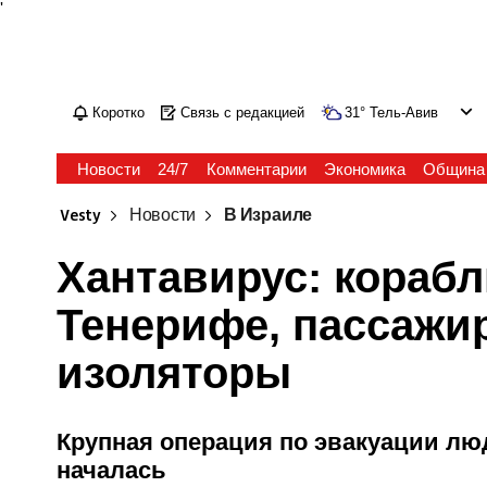
'
Коротко
Связь с редакцией
31
°
Тель-Авив
Новости
24/7
Комментарии
Экономика
Община
Vesty
Новости
В Израиле
Хантавирус: кораб
Тенерифе, пассажи
изоляторы
Крупная операция по эвакуации люд
началась