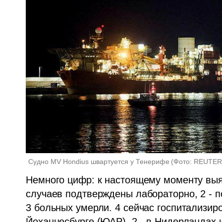
Судно MV Hondius швартуется у Тенерифе
(
Фото: REUTER
Немного цифр: к настоящему моменту выя
случаев подтверждены лабораторно, 2 - п
3 больных умерли. 4 сейчас госпитализиро
Йоханнесбурге (ЮАР), 2 - в Нидерландах 