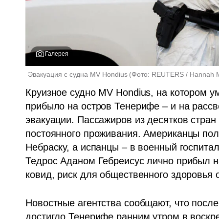
Галерея
Эвакуация с судна MV Hondius
(
Фото: REUTERS / Hannah 
Круизное судно MV Hondius, на котором ум
прибыло на остров Тенерифе – и на рассв
эвакуации. Пассажиров из десятков стран 
постоянного проживания. Американцы поле
Небраску, а испанцы – в военный госпита
Тедрос Аданом Гебреисус лично прибыл на
ковид, риск для общественного здоровья о
Новостные агентства сообщают, что после
достигло Тенерифе ранним утром в воскре