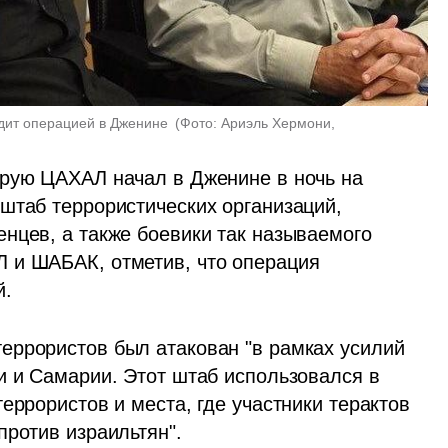
дит операцией в Дженине 
(
Фото: Ариэль Хермони, 
орую ЦАХАЛ начал в Дженине в ночь на 
штаб террористических организаций, 
нцев, а также боевики так называемого 
 и ШАБАК, отметив, что операция 
й.
ррористов был атакован "в рамках усилий 
и и Самарии. Этот штаб использовался в 
еррористов и места, где участники терактов 
ротив израильтян". 