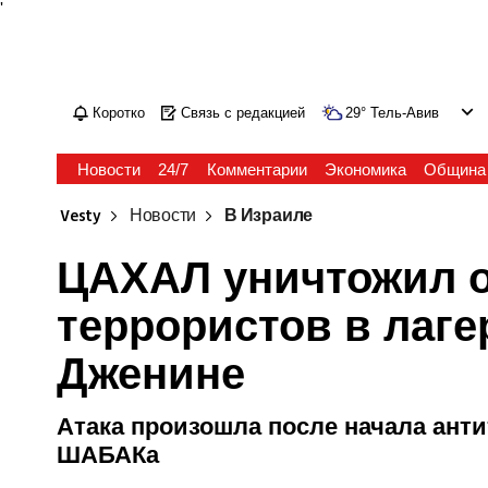
'
Коротко
Связь с редакцией
29
°
Тель-Авив
Новости
24/7
Комментарии
Экономика
Община
Vesty
Новости
В Израиле
ЦАХАЛ уничтожил 
террористов в лаге
Дженине
Атака произошла после начала ант
ШАБАКа