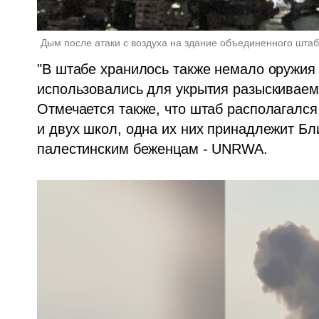
Дым после атаки с воздуха на здание объединенного штаб
"В штабе хранилось также немало оружия 
использовались для укрытия разыскиваемы
Отмечается также, что штаб располагался 
и двух школ, одна их них принадлежит Б
палестинским беженцам - UNRWA.