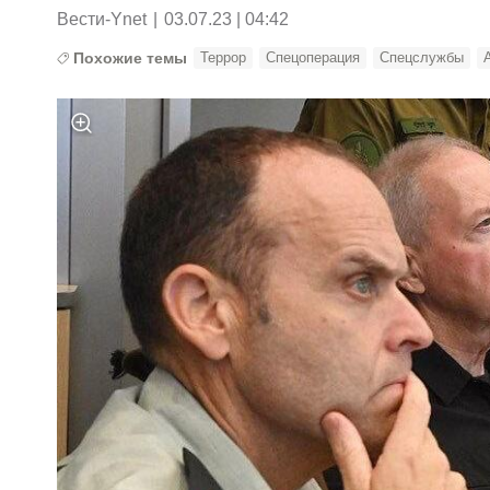
Вести-Ynet
|
03.07.23 | 04:42
Похожие темы
Террор
Спецоперация
Спецслужбы