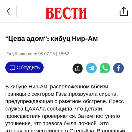
"Цева адом": кибуц Нир-Ам
Опубликовано:
05.07.25 | 18:52
Обсудить
В кибуце Нир-Ам, расположенном вблизи 
границы с сектором Газы,прозвучала сирена, 
предупреждающая о ракетном обстреле. Пресс-
служба ЦАХАЛа сообщила, что детали 
происшествия проверяются. Затем поступило 
уточнение, что тревога была ложной. Это 
вторая за вечер сирена в Отеф-Аза. В прошлый 