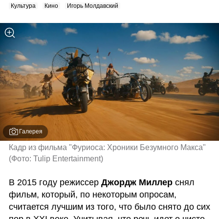
Культура
Кино
Игорь Молдавский
Галерея
Кадр из фильма "Фуриоса: Хроники Безумного Макса" 
(
Фото: Tulip Entertainment
)
В 2015 году режиссер 
Джордж Миллер
 cнял 
фильм, который, по некоторым опросам, 
считается лучшим из того, что было снято до сих 
пор в XXI веке. Учитывая, что речь идет о чисто 