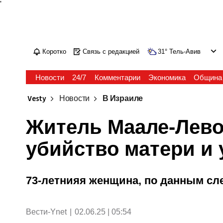
'
Коротко
Связь с редакцией
31
°
Тель-Авив
Новости
24/7
Комментарии
Экономика
Община
Vesty
Новости
В Израиле
Житель Маале-Лево
убийство матери и 
73-летнияя женщина, по данным сл
Вести-Ynet
|
02.06.25 | 05:54