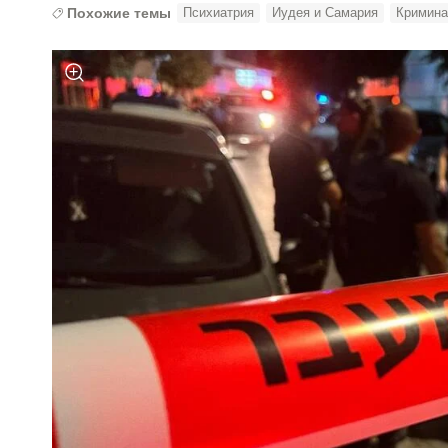
Похожие темы
Психиатрия
Иудея и Самария
Кримин