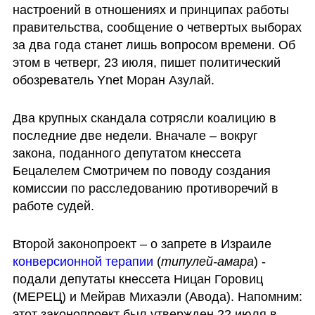
настроений в отношениях и принципах работы 
правительства, сообщение о четвертых выборах 
за два года станет лишь вопросом времени. Об 
этом в четверг, 23 июля, пишет политический 
обозреватель Ynet Моран Азулай. 
Два крупных скандала сотрясли коалицию в 
последние две недели. Вначале – вокруг 
закона, поданного депутатом кнессета 
Бецалелем Смотричем по поводу создания 
комиссии по расследованию противоречий в 
работе судей. 
Второй законопроект – о запрете в Израиле 
конверсионной терапии
 (
типулей-амара
) - 
подали депутаты кнессета Ницан Горовиц 
(МЕРЕЦ) и Мейрав Михаэли (Авода). Напомним: 
этот законопроект был утвержден 22 июля в 