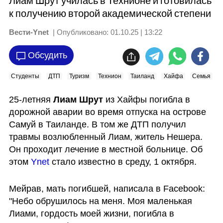
Лиам Шрут училась в Технионе и готовилась
к получению второй академической степени
Вести-Ynet
| Опубликовано:
01.10.25 | 13:22
Обсудить
Студенты
ДТП
Туризм
Технион
Таиланд
Хайфа
Семья
25-летняя 
Лиам Шрут
 из Хайфы погибла в 
дорожной аварии во время отпуска на острове 
Самуй в Таиланде. В том же ДТП получил 
травмы возлюбленный Лиам, житель Нешера. 
Он проходит лечение в местной больнице. Об 
этом 
Ynet
 стало известно в среду, 1 октября.
Мейрав, мать погибшей, написала в Facebook: 
"Небо обрушилось на меня. Моя маленькая 
Лиами, гордость моей жизни, погибла в 