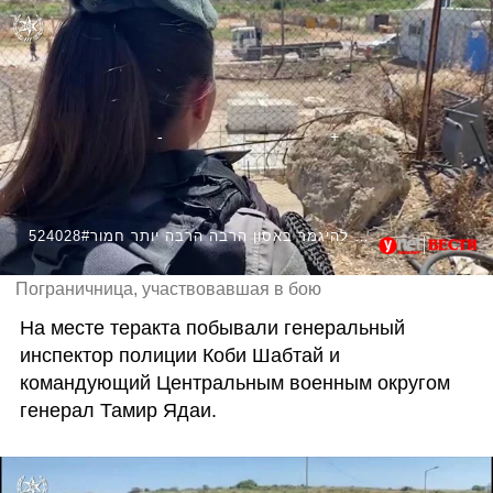
524028#הלוחמת שנטרלה את המחבלים: "יכל להיגמר באסון הרבה הרבה יותר חמור"
Пограничница, участвовавшая в бою
На месте теракта побывали генеральный 
инспектор полиции Коби Шабтай и 
командующий Центральным военным округом 
генерал Тамир Ядаи. 