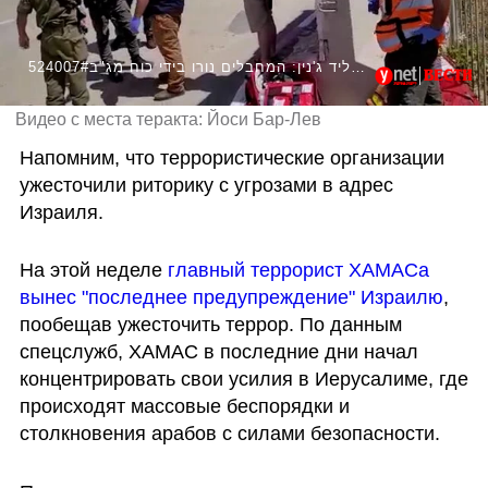
524007#ניסיון פיגוע ירי במעבר סאלם ליד ג'נין: המחבלים נורו בידי כוח מג"ב
Видео с места теракта: Йоси Бар-Лев
Напомним, что террористические организации 
ужесточили риторику с угрозами в адрес 
Израиля. 
На этой неделе 
главный террорист ХАМАСа 
вынес "последнее предупреждение" Израилю
, 
пообещав ужесточить террор. По данным 
спецслужб, ХАМАС в последние дни начал 
концентрировать свои усилия в Иерусалиме, где 
происходят 
массовые беспорядки и 
столкновения арабов с силами безопасности.