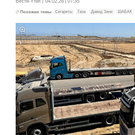
Вести-Ynet
|
04.02.26 | 07:35
Похожие темы
Сигареты
Газа
Давид Зини
ШАБАК