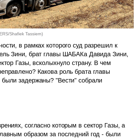
ERS/Shafiek Tassiem
)
сти, в рамках которого суд разрешил к 
публикации информацию о том, что Бецалель Зини, брат главы ШАБАКа Давида Зини, 
ектор Газы, всколыхнуло страну. В чем 
еправлено? Какова роль брата главы 
 были задержаны? "Вести" собрали 
ениях, согласно которым в сектор Газы, а 
лавным образом за последний год - были 