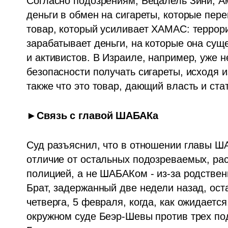
Согласно подозрениям, Бецалель Зини, А
деньги в обмен на сигареты, которые переп
товар, который усиливает ХАМАС: террори
зарабатывает деньги, на которые она суще
и активистов. В Израиле, например, уже 
безопасности получать сигареты, исходя и
также что это товар, дающий власть и стат
►Связь с главой ШАБАКа
Суд разъяснил, что в отношении главы ША
отличие от остальных подозреваемых, рас
полицией, а не ШАБАКом - из-за родствен
Брат, задержанный две недели назад, ост
четверга, 5 февраля, когда, как ожидаетс
окружном суде Беэр-Шевы против трех под