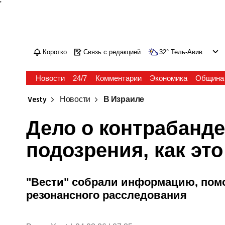
'
Коротко
Связь с редакцией
32
°
Тель-Авив
Новости
24/7
Комментарии
Экономика
Община
Vesty
Новости
В Израиле
Дело о контрабанде
подозрения, как эт
"Вести" собрали информацию, помо
резонансного расследования