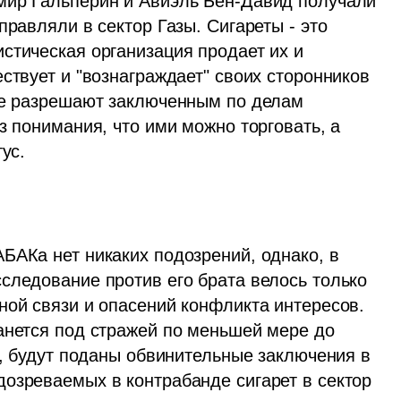
мир Гальперин и Авиэль Бен-Давид получали 
равляли в сектор Газы. Сигареты - это 
стическая организация продает их и 
ствует и "вознаграждает" своих сторонников 
не разрешают заключенным по делам 
з понимания, что ими можно торговать, а 
ус.
БАКа нет никаких подозрений, однако, в 
следование против его брата велось только 
ной связи и опасений конфликта интересов. 
анется под стражей по меньшей мере до 
я, будут поданы обвинительные заключения в 
озреваемых в контрабанде сигарет в сектор 