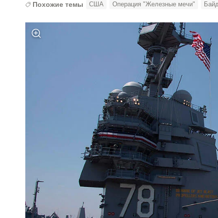
Похожие темы
США
Операция "Железные мечи"
Бай