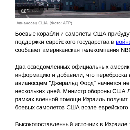
Галерея
Авианосец США 
(
Фото: AFP
)
Боевые корабли и самолеты США прибудут 
поддержки еврейского государства в 
войн
сообщает американская телекомпания NBC
Два осведомленных официальных американ
информацию и добавили, что переброска а
авианосцем "Джеральд Форд" начнется нем
нескольких дней. Министр обороны США Лл
рамках военной помощи Израиль получит б
боевых самолетов США возле еврейского 
Высокопоставленный источник в Израиле 