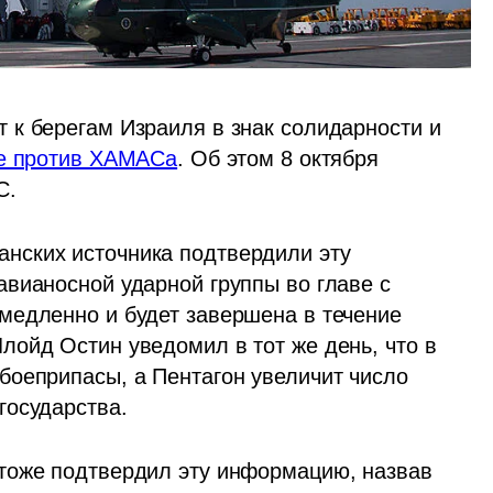
к берегам Израиля в знак солидарности и 
е против ХАМАСа
. Об этом 8 октября 
. 
ских источника подтвердили эту 
вианосной ударной группы во главе с 
едленно и будет завершена в течение 
ойд Остин уведомил в тот же день, что в 
оеприпасы, а Пентагон увеличит число 
государства.
тоже подтвердил эту информацию, назвав 