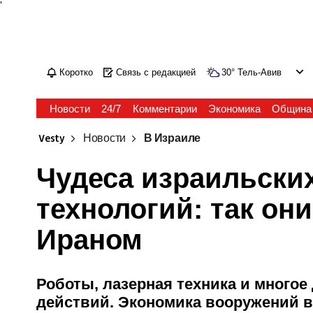
'
Коротко
Связь с редакцией
30
°
Тель-Авив
Новости
24/7
Комментарии
Экономика
Община
Vesty
Новости
В Израиле
Чудеса израильски
технологий: так он
Ираном
Роботы, лазерная техника и многое
действий. Экономика вооружений в