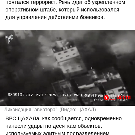
прятался террорист. Речь идет об укрепленном 
оперативном штабе, который использовался 
для управления действиями боевиков.
680913# תיעוד מחיסול ראש המערך האווירי בעיר עזה
Ликвидация "авиатора"
(
Видео: ЦАХАЛ
)
ВВС ЦАХАЛа, как сообщается, одновременно 
нанесли удары по десяткам объектов, 
используемых элитным подразделением 