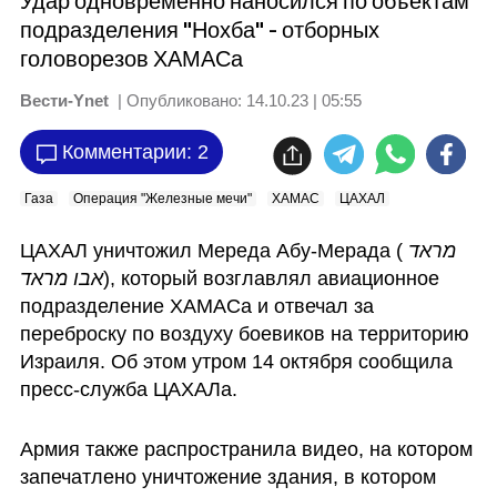
Удар одновременно наносился по объектам
подразделения "Нохба" - отборных
головорезов ХАМАСа
Вести-Ynet
| Опубликовано:
14.10.23 | 05:55
Комментарии: 2
Газа
Операция "Железные мечи"
ХАМАС
ЦАХАЛ
ЦАХАЛ уничтожил Мереда Абу-Мерада (
מראד 
אבו מראד
), который возглавлял авиационное  
подразделение ХАМАСа и отвечал за 
переброску по воздуху боевиков на территорию 
Израиля. Об этом утром 14 октября сообщила 
пресс-служба ЦАХАЛа.
Армия также распространила видео, на котором 
запечатлено уничтожение здания, в котором 