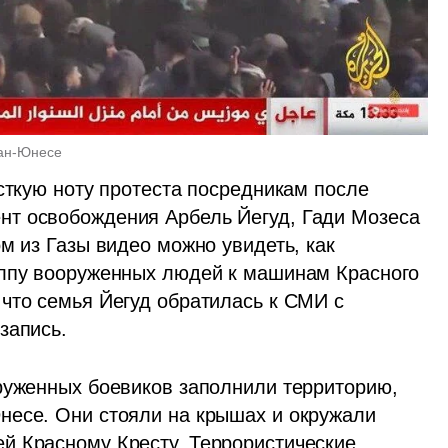
Хан-Юнесе 
сткую ноту протеста посредникам после 
т освобождения Арбель Йегуд, Гади Мозеса 
м из Газы видео можно увидеть, как 
олпу вооруженных людей к машинам Красного 
что семья Йегуд обратилась к СМИ с 
запись.
руженных боевиков заполнили территорию, 
несе. Они стояли на крышах и окружали 
й Красному Кресту. Террористические 