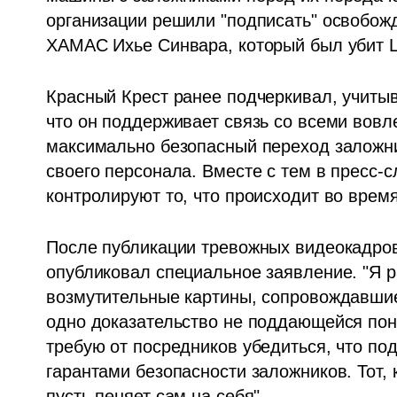
организации решили "подписать" освобож
ХАМАС Ихье Синвара, который был убит 
Красный Крест ранее подчеркивал, учиты
что он поддерживает связь со всеми вовл
максимально безопасный переход заложнико
своего персонала. Вместе с тем в пресс-с
контролируют то, что происходит во врем
После публикации тревожных видеокадров
опубликовал специальное заявление. "Я р
возмутительные картины, сопровождавшие
одно доказательство не поддающейся пон
требую от посредников убедиться, что под
гарантами безопасности заложников. Тот,
пусть пеняет сам на себя". 