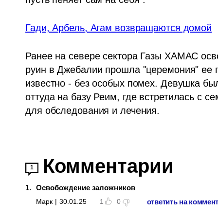
Гади, Арбель, Агам возвращаются домой
Ранее на севере сектора Газы ХАМАС осв
руин в Джебалии прошла "церемония" ее п
известно - без особых помех. Девушка бы
оттуда на базу Реим, где встретилась с с
для обследования и лечения.
Комментарии
1
1
.
Освобождение заложников
ответить на коммен
Марк
|
30.01.25
1
0