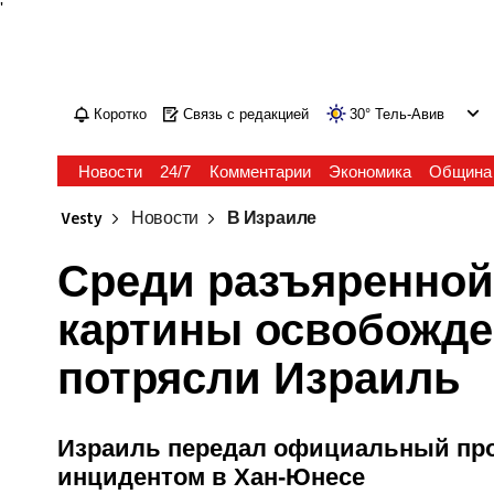
'
Коротко
Связь с редакцией
30
°
Тель-Авив
Новости
24/7
Комментарии
Экономика
Община
Vesty
Новости
В Израиле
Среди разъяренной
картины освобожде
потрясли Израиль
Израиль передал официальный прот
инцидентом в Хан-Юнесе