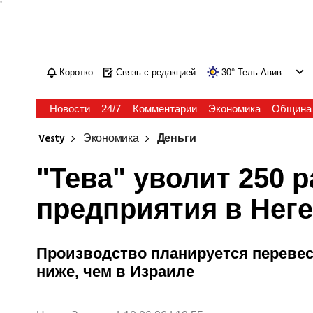
'
Коротко
Связь с редакцией
30
°
Тель-Авив
Новости
24/7
Комментарии
Экономика
Община
Vesty
Экономика
Деньги
"Тева" уволит 250 
предприятия в Нег
Производство планируется перевест
ниже, чем в Израиле