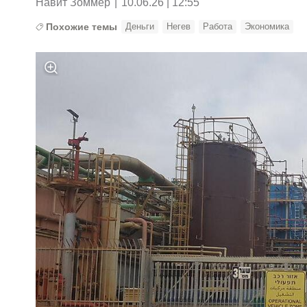
Навит Зоммер
|
10.06.26 | 12:55
Похожие темы
Деньги
Негев
Работа
Экономика